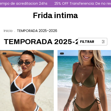
 de acreditacion 24hs
25% OFF Transferencia: De no recibi
Frida intima
Inicio
.
TEMPORADA 2025-2026
TEMPORADA 2025-2026
FILTRAR