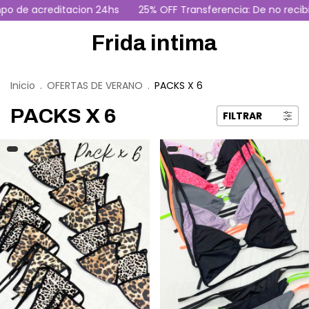
 acreditacion 24hs
25% OFF Transferencia: De no recibir c
Frida intima
Inicio
.
OFERTAS DE VERANO
.
PACKS X 6
PACKS X 6
FILTRAR