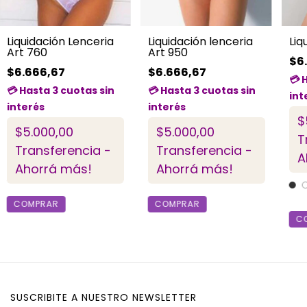
Liquidación Lenceria
Liquidación lenceria
Liq
Art 760
Art 950
$6
$6.666,67
$6.666,67
$
$5.000,00
$5.000,00
T
Transferencia -
Transferencia -
A
Ahorrá más!
Ahorrá más!
COMPRAR
COMPRAR
C
SUSCRIBITE A NUESTRO NEWSLETTER